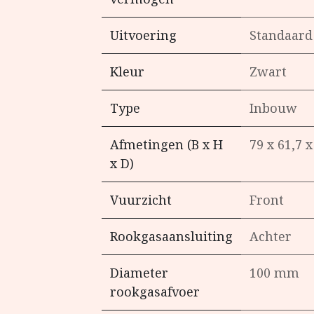
Uitvoering
Standaard
Kleur
Zwart
Type
Inbouw
Afmetingen (B x H
79 x 61,7 
x D)
Vuurzicht
Front
Rookgasaansluiting
Achter
Diameter
100 mm
rookgasafvoer