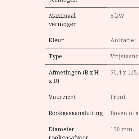
Maximaal
8 kW
vermogen
Kleur
Antraciet
Type
Vrijstaand
Afmetingen (B x H
50,4 x 115
x D)
Vuurzicht
Front
Rookgasaansluiting
Boven of a
Diameter
150 mm
rookgasafvoer