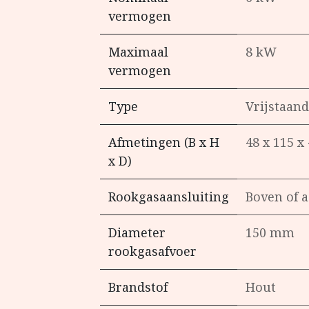
vermogen
Maximaal
8 kW
vermogen
Type
Vrijstaand
Afmetingen (B x H
48 x 115 x
x D)
Rookgasaansluiting
Boven of a
Diameter
150 mm
rookgasafvoer
Brandstof
Hout