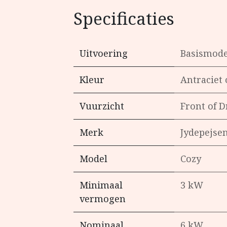
Specificaties
Uitvoering
Basismode
Kleur
Antraciet
Vuurzicht
Front
of
D
Merk
Jydepejse
Model
Cozy
Minimaal
3 kW
vermogen
Nominaal
6 kW