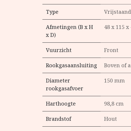
Type
Vrijstaand
Afmetingen (B x H
48 x 115 x
x D)
Vuurzicht
Front
Rookgasaansluiting
Boven of a
Diameter
150 mm
rookgasafvoer
Harthoogte
98,8 cm
Brandstof
Hout