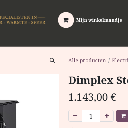
Mijn winkelmandje
erhoud
Video's
Kennis & Advies
Over ons
C
Alle producten
Electr
Dimplex St
1.143,00
€