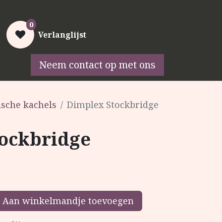
0
Aanmelden
Verlanglijst
Neem contact op met ons
ontact
Goed stoken
ische kachels
Dimplex Stockbridge
ockbridge
Aan winkelmandje toevoegen