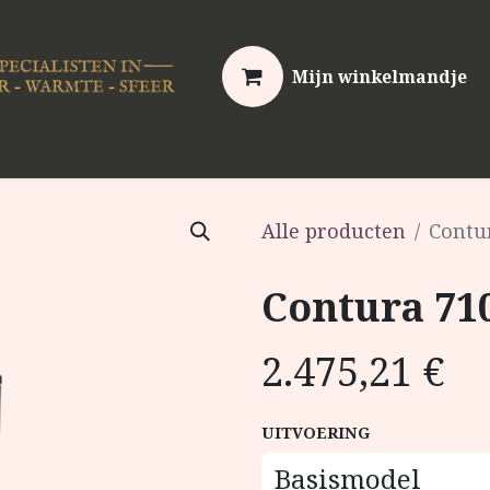
Mijn winkelmandje
erhoud
Video's
Kennis & Advies
Over ons
C
Alle producten
Contu
Contura 71
2.475,21
€
UITVOERING