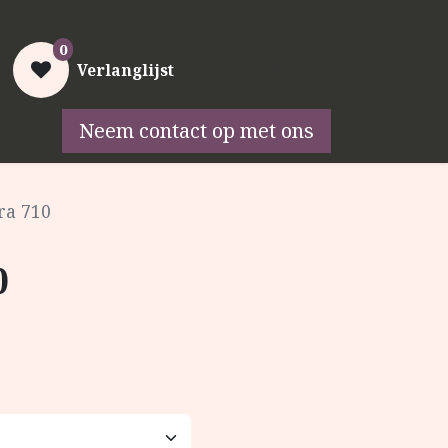
0
Aanmelden
Verlanglijst
Neem contact op met ons
ontact
Goed stoken
ra 710
0