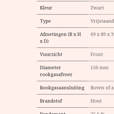
Kleur
Zwart
Type
Vrijstaand
Afmetingen (B x H
69 x 89 x 
x D)
Vuurzicht
Front
Diameter
150 mm
rookgasafvoer
Rookgasaansluiting
Boven of a
Brandstof
Hout