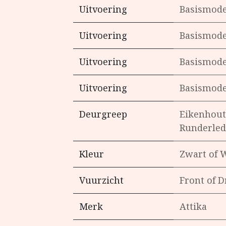
Uitvoering
Basismode
Uitvoering
Basismode
Uitvoering
Basismode
Uitvoering
Basismode
Deurgreep
Eikenhout
Runderled
Kleur
Zwart
of
W
Vuurzicht
Front
of
D
Merk
Attika